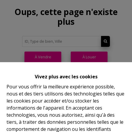
Oups, cette page n'existe
plus
À Vendre
À Louer
Vivez plus avec les cookies
Pour vous offrir la meilleure expérience possible,
nous et des tiers utilisons des technologies telles que
Philippeville
les cookies pour accéder et/ou stocker les
informations de l'appareil. En acceptant ces
Rue de France, 37
technologies, vous nous autorisez, ainsi qu'à des
Lu
14h-17h
tiers, à traiter des données personnelles telles que le
comportement de navigation ou les identifiants
Ma
9h-12h 14h-17h