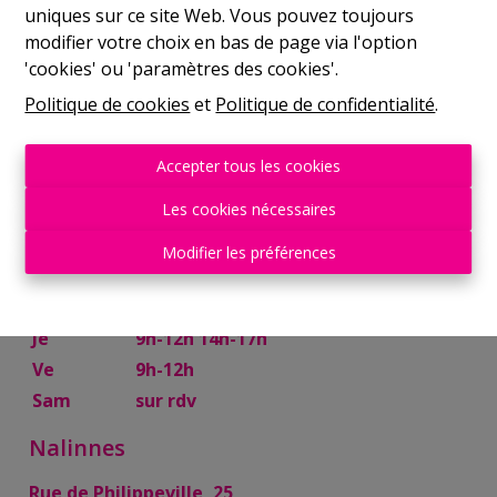
uniques sur ce site Web. Vous pouvez toujours
Mer
9h-12h 14h-17h
modifier votre choix en bas de page via l'option
Je
9h-12h 14h-17h
'cookies' ou 'paramètres des cookies'.
Ve
9h-12h
Politique de cookies
et
Politique de confidentialité
.
Sam
10h-13h
Mettet
Accepter tous les cookies
Rue Try Joly, 7
Les cookies nécessaires
Lu
14h-17h
Modifier les préférences
Ma
9h-12h 14h-17h
Mer
9h-12h
Je
9h-12h 14h-17h
Ve
9h-12h
Sam
sur rdv
Nalinnes
Rue de Philippeville, 25