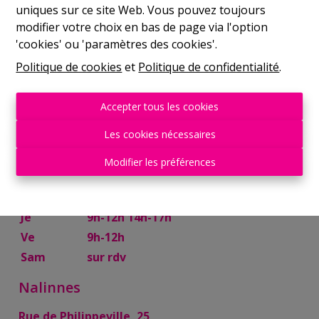
uniques sur ce site Web. Vous pouvez toujours
Mer
9h-12h 14h-17h
modifier votre choix en bas de page via l'option
Je
9h-12h 14h-17h
'cookies' ou 'paramètres des cookies'.
Ve
9h-12h
Politique de cookies
et
Politique de confidentialité
.
Sam
10h-13h
Mettet
Accepter tous les cookies
Rue Try Joly, 7
Les cookies nécessaires
Lu
14h-17h
Modifier les préférences
Ma
9h-12h 14h-17h
Mer
9h-12h
Je
9h-12h 14h-17h
Ve
9h-12h
Sam
sur rdv
Nalinnes
Rue de Philippeville, 25