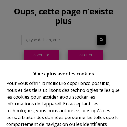
Oups, cette page n'existe
plus
À Vendre
À Louer
Vivez plus avec les cookies
Pour vous offrir la meilleure expérience possible,
nous et des tiers utilisons des technologies telles que
Philippeville
les cookies pour accéder et/ou stocker les
informations de l'appareil. En acceptant ces
Rue de France, 37
technologies, vous nous autorisez, ainsi qu'à des
Lu
14h-17h
tiers, à traiter des données personnelles telles que le
comportement de navigation ou les identifiants
Ma
9h-12h 14h-17h