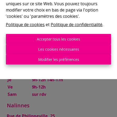
uniques sur ce site Web. Vous pouvez toujours
Mer
9h-12h 14h-17h
modifier votre choix en bas de page via l'option
Je
9h-12h 14h-17h
'cookies' ou 'paramètres des cookies'.
Ve
9h-12h
Politique de cookies
et
Politique de confidentialité
.
Sam
10h-13h
Mettet
Accepter tous les cookies
Rue Try Joly, 7
Les cookies nécessaires
Lu
14h-17h
Modifier les préférences
Ma
9h-12h 14h-17h
Mer
9h-12h
Je
9h-12h 14h-17h
Ve
9h-12h
Sam
sur rdv
Nalinnes
Rue de Philippeville, 25