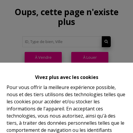
Oups, cette page n'existe
plus
À Vendre
À Louer
Vivez plus avec les cookies
Pour vous offrir la meilleure expérience possible,
nous et des tiers utilisons des technologies telles que
Philippeville
les cookies pour accéder et/ou stocker les
informations de l'appareil. En acceptant ces
Rue de France, 37
technologies, vous nous autorisez, ainsi qu'à des
Lu
14h-17h
tiers, à traiter des données personnelles telles que le
comportement de navigation ou les identifiants
Ma
9h-12h 14h-17h