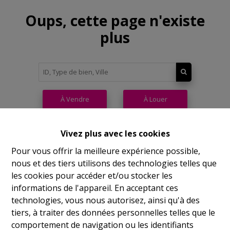
Oups, cette page n'existe
plus
À Vendre
À Louer
Vivez plus avec les cookies
Pour vous offrir la meilleure expérience possible,
nous et des tiers utilisons des technologies telles que
Philippeville
les cookies pour accéder et/ou stocker les
informations de l'appareil. En acceptant ces
Rue de France, 37
technologies, vous nous autorisez, ainsi qu'à des
Lu
14h-17h
tiers, à traiter des données personnelles telles que le
comportement de navigation ou les identifiants
Ma
9h-12h 14h-17h