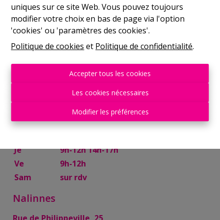
uniques sur ce site Web. Vous pouvez toujours
Mer
9h-12h 14h-17h
modifier votre choix en bas de page via l'option
Je
9h-12h 14h-17h
'cookies' ou 'paramètres des cookies'.
Ve
9h-12h
Politique de cookies
et
Politique de confidentialité
.
Sam
10h-13h
Mettet
Accepter tous les cookies
Rue Try Joly, 7
Les cookies nécessaires
Lu
14h-17h
Modifier les préférences
Ma
9h-12h 14h-17h
Mer
9h-12h
Je
9h-12h 14h-17h
Ve
9h-12h
Sam
sur rdv
Nalinnes
Rue de Philippeville, 25