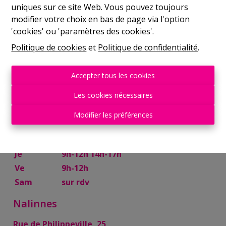
uniques sur ce site Web. Vous pouvez toujours
Mer
9h-12h 14h-17h
modifier votre choix en bas de page via l'option
Je
9h-12h 14h-17h
'cookies' ou 'paramètres des cookies'.
Ve
9h-12h
Politique de cookies
et
Politique de confidentialité
.
Sam
10h-13h
Mettet
Accepter tous les cookies
Rue Try Joly, 7
Les cookies nécessaires
Lu
14h-17h
Modifier les préférences
Ma
9h-12h 14h-17h
Mer
9h-12h
Je
9h-12h 14h-17h
Ve
9h-12h
Sam
sur rdv
Nalinnes
Rue de Philippeville, 25