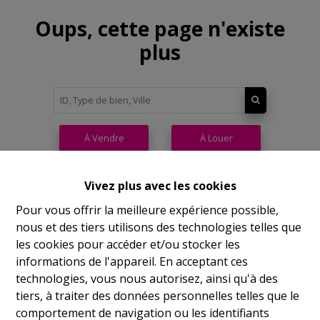
Oups, cette page n'existe
plus
À Vendre
À Louer
Vivez plus avec les cookies
Pour vous offrir la meilleure expérience possible,
nous et des tiers utilisons des technologies telles que
Philippeville
les cookies pour accéder et/ou stocker les
informations de l'appareil. En acceptant ces
Rue de France, 37
technologies, vous nous autorisez, ainsi qu'à des
Lu
14h-17h
tiers, à traiter des données personnelles telles que le
comportement de navigation ou les identifiants
Ma
9h-12h 14h-17h