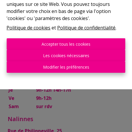
uniques sur ce site Web. Vous pouvez toujours
Mer
9h-12h 14h-17h
modifier votre choix en bas de page via l'option
Je
9h-12h 14h-17h
'cookies' ou 'paramètres des cookies'.
Ve
9h-12h
Politique de cookies
et
Politique de confidentialité
.
Sam
10h-13h
Mettet
Accepter tous les cookies
Rue Try Joly, 7
Les cookies nécessaires
Lu
14h-17h
Modifier les préférences
Ma
9h-12h 14h-17h
Mer
9h-12h
Je
9h-12h 14h-17h
Ve
9h-12h
Sam
sur rdv
Nalinnes
Rue de Philippeville, 25