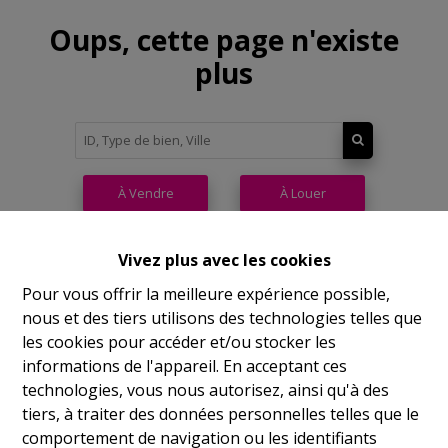
Oups, cette page n'existe
plus
À Vendre
À Louer
Vivez plus avec les cookies
Pour vous offrir la meilleure expérience possible,
nous et des tiers utilisons des technologies telles que
Philippeville
les cookies pour accéder et/ou stocker les
informations de l'appareil. En acceptant ces
Rue de France, 37
technologies, vous nous autorisez, ainsi qu'à des
Lu
14h-17h
tiers, à traiter des données personnelles telles que le
comportement de navigation ou les identifiants
Ma
9h-12h 14h-17h