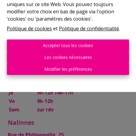
uniques sur ce site Web. Vous pouvez toujours
Mer
9h-12h 14h-17h
modifier votre choix en bas de page via l'option
Je
9h-12h 14h-17h
'cookies' ou 'paramètres des cookies'.
Ve
9h-12h
Politique de cookies
et
Politique de confidentialité
.
Sam
10h-13h
Mettet
Accepter tous les cookies
Rue Try Joly, 7
Les cookies nécessaires
Lu
14h-17h
Modifier les préférences
Ma
9h-12h 14h-17h
Mer
9h-12h
Je
9h-12h 14h-17h
Ve
9h-12h
Sam
sur rdv
Nalinnes
Rue de Philippeville, 25