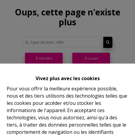
Oups, cette page n'existe
plus
À Vendre
À Louer
Vivez plus avec les cookies
Pour vous offrir la meilleure expérience possible,
nous et des tiers utilisons des technologies telles que
Philippeville
les cookies pour accéder et/ou stocker les
informations de l'appareil. En acceptant ces
Rue de France, 37
technologies, vous nous autorisez, ainsi qu'à des
Lu
14h-17h
tiers, à traiter des données personnelles telles que le
comportement de navigation ou les identifiants
Ma
9h-12h 14h-17h