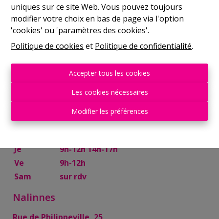
uniques sur ce site Web. Vous pouvez toujours
Mer
9h-12h 14h-17h
modifier votre choix en bas de page via l'option
Je
9h-12h 14h-17h
'cookies' ou 'paramètres des cookies'.
Ve
9h-12h
Politique de cookies
et
Politique de confidentialité
.
Sam
10h-13h
Mettet
Accepter tous les cookies
Rue Try Joly, 7
Les cookies nécessaires
Lu
14h-17h
Modifier les préférences
Ma
9h-12h 14h-17h
Mer
9h-12h
Je
9h-12h 14h-17h
Ve
9h-12h
Sam
sur rdv
Nalinnes
Rue de Philippeville, 25