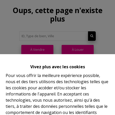
Oups, cette page n'existe
plus
À Vendre
À Louer
Vivez plus avec les cookies
Pour vous offrir la meilleure expérience possible,
nous et des tiers utilisons des technologies telles que
Philippeville
les cookies pour accéder et/ou stocker les
informations de l'appareil. En acceptant ces
Rue de France, 37
technologies, vous nous autorisez, ainsi qu'à des
Lu
14h-17h
tiers, à traiter des données personnelles telles que le
comportement de navigation ou les identifiants
Ma
9h-12h 14h-17h