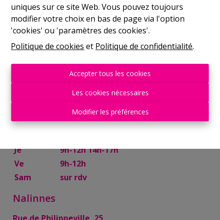
uniques sur ce site Web. Vous pouvez toujours
Mer
9h-12h 14h-17h
modifier votre choix en bas de page via l'option
Je
9h-12h 14h-17h
'cookies' ou 'paramètres des cookies'.
Ve
9h-12h
Politique de cookies
et
Politique de confidentialité
.
Sam
10h-13h
Mettet
Accepter tous les cookies
Rue Try Joly, 7
Les cookies nécessaires
Lu
14h-17h
Modifier les préférences
Ma
9h-12h 14h-17h
Mer
9h-12h
Je
9h-12h 14h-17h
Ve
9h-12h
Sam
sur rdv
Nalinnes
Rue de Philippeville, 25