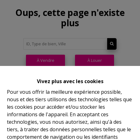
Oups, cette page n'existe
plus
À Vendre
À Louer
Vivez plus avec les cookies
Pour vous offrir la meilleure expérience possible,
nous et des tiers utilisons des technologies telles que
Philippeville
les cookies pour accéder et/ou stocker les
informations de l'appareil. En acceptant ces
Rue de France, 37
technologies, vous nous autorisez, ainsi qu'à des
Lu
14h-17h
tiers, à traiter des données personnelles telles que le
comportement de navigation ou les identifiants
Ma
9h-12h 14h-17h