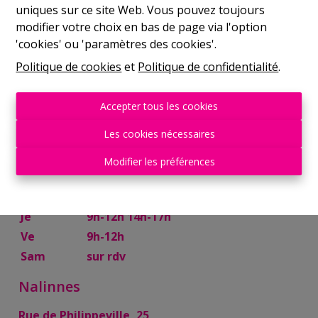
uniques sur ce site Web. Vous pouvez toujours
Mer
9h-12h 14h-17h
modifier votre choix en bas de page via l'option
Je
9h-12h 14h-17h
'cookies' ou 'paramètres des cookies'.
Ve
9h-12h
Politique de cookies
et
Politique de confidentialité
.
Sam
10h-13h
Mettet
Accepter tous les cookies
Rue Try Joly, 7
Les cookies nécessaires
Lu
14h-17h
Modifier les préférences
Ma
9h-12h 14h-17h
Mer
9h-12h
Je
9h-12h 14h-17h
Ve
9h-12h
Sam
sur rdv
Nalinnes
Rue de Philippeville, 25