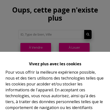
Oups, cette page n'existe
plus
À Vendre
À Louer
Vivez plus avec les cookies
Pour vous offrir la meilleure expérience possible,
nous et des tiers utilisons des technologies telles que
Philippeville
les cookies pour accéder et/ou stocker les
informations de l'appareil. En acceptant ces
Rue de France, 37
technologies, vous nous autorisez, ainsi qu'à des
Lu
14h-17h
tiers, à traiter des données personnelles telles que le
comportement de navigation ou les identifiants
Ma
9h-12h 14h-17h