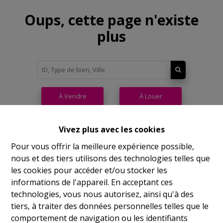
Oups, cette page n'existe
plus
À Vendre
À Louer
Vivez plus avec les cookies
Pour vous offrir la meilleure expérience possible,
nous et des tiers utilisons des technologies telles que
Philippeville
les cookies pour accéder et/ou stocker les
informations de l'appareil. En acceptant ces
Rue de France, 37
technologies, vous nous autorisez, ainsi qu'à des
Lu
14h-17h
tiers, à traiter des données personnelles telles que le
comportement de navigation ou les identifiants
Ma
9h-12h 14h-17h