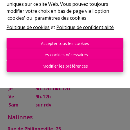
uniques sur ce site Web. Vous pouvez toujours
Mer
9h-12h 14h-17h
modifier votre choix en bas de page via l'option
Je
9h-12h 14h-17h
'cookies' ou 'paramètres des cookies'.
Ve
9h-12h
Politique de cookies
et
Politique de confidentialité
.
Sam
10h-13h
Mettet
Accepter tous les cookies
Rue Try Joly, 7
Les cookies nécessaires
Lu
14h-17h
Modifier les préférences
Ma
9h-12h 14h-17h
Mer
9h-12h
Je
9h-12h 14h-17h
Ve
9h-12h
Sam
sur rdv
Nalinnes
Rue de Philippeville, 25