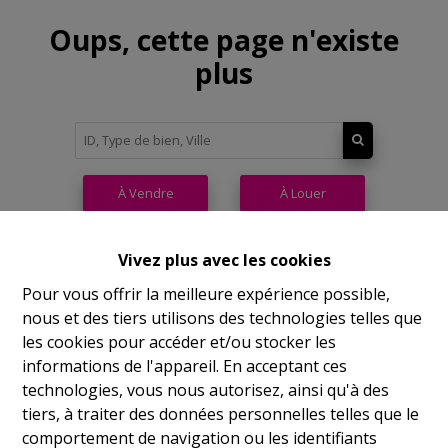
Oups, cette page n'existe
plus
À Vendre
À Louer
Vivez plus avec les cookies
Pour vous offrir la meilleure expérience possible,
nous et des tiers utilisons des technologies telles que
Philippeville
les cookies pour accéder et/ou stocker les
informations de l'appareil. En acceptant ces
Rue de France, 37
technologies, vous nous autorisez, ainsi qu'à des
Lu
14h-17h
tiers, à traiter des données personnelles telles que le
comportement de navigation ou les identifiants
Ma
9h-12h 14h-17h