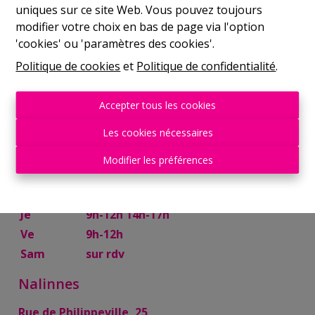
uniques sur ce site Web. Vous pouvez toujours
Mer
9h-12h 14h-17h
modifier votre choix en bas de page via l'option
Je
9h-12h 14h-17h
'cookies' ou 'paramètres des cookies'.
Ve
9h-12h
Politique de cookies
et
Politique de confidentialité
.
Sam
10h-13h
Mettet
Accepter tous les cookies
Rue Try Joly, 7
Les cookies nécessaires
Lu
14h-17h
Modifier les préférences
Ma
9h-12h 14h-17h
Mer
9h-12h
Je
9h-12h 14h-17h
Ve
9h-12h
Sam
sur rdv
Nalinnes
Rue de Philippeville, 25