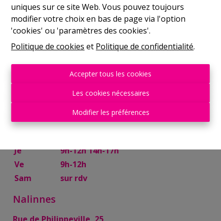
uniques sur ce site Web. Vous pouvez toujours
Mer
9h-12h 14h-17h
modifier votre choix en bas de page via l'option
Je
9h-12h 14h-17h
'cookies' ou 'paramètres des cookies'.
Ve
9h-12h
Politique de cookies
et
Politique de confidentialité
.
Sam
10h-13h
Mettet
Accepter tous les cookies
Rue Try Joly, 7
Les cookies nécessaires
Lu
14h-17h
Modifier les préférences
Ma
9h-12h 14h-17h
Mer
9h-12h
Je
9h-12h 14h-17h
Ve
9h-12h
Sam
sur rdv
Nalinnes
Rue de Philippeville, 25