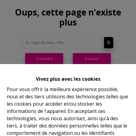
Oups, cette page n'existe
plus
À Vendre
À Louer
Vivez plus avec les cookies
Pour vous offrir la meilleure expérience possible,
nous et des tiers utilisons des technologies telles que
Philippeville
les cookies pour accéder et/ou stocker les
informations de l'appareil. En acceptant ces
Rue de France, 37
technologies, vous nous autorisez, ainsi qu'à des
Lu
14h-17h
tiers, à traiter des données personnelles telles que le
comportement de navigation ou les identifiants
Ma
9h-12h 14h-17h