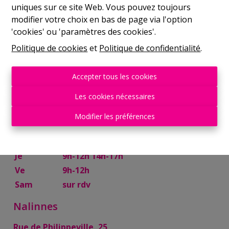
uniques sur ce site Web. Vous pouvez toujours
Mer
9h-12h 14h-17h
modifier votre choix en bas de page via l'option
Je
9h-12h 14h-17h
'cookies' ou 'paramètres des cookies'.
Ve
9h-12h
Politique de cookies
et
Politique de confidentialité
.
Sam
10h-13h
Mettet
Accepter tous les cookies
Rue Try Joly, 7
Les cookies nécessaires
Lu
14h-17h
Modifier les préférences
Ma
9h-12h 14h-17h
Mer
9h-12h
Je
9h-12h 14h-17h
Ve
9h-12h
Sam
sur rdv
Nalinnes
Rue de Philippeville, 25