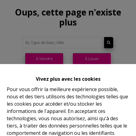
Oups, cette page n'existe
plus
À Vendre
À Louer
Vivez plus avec les cookies
Pour vous offrir la meilleure expérience possible,
nous et des tiers utilisons des technologies telles que
Philippeville
les cookies pour accéder et/ou stocker les
informations de l'appareil. En acceptant ces
Rue de France, 37
technologies, vous nous autorisez, ainsi qu'à des
Lu
14h-17h
tiers, à traiter des données personnelles telles que le
comportement de navigation ou les identifiants
Ma
9h-12h 14h-17h