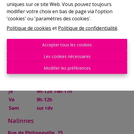
uniques sur ce site Web. Vous pouvez toujours
Mer
9h-12h 14h-17h
modifier votre choix en bas de page via l'option
Je
9h-12h 14h-17h
'cookies' ou 'paramètres des cookies'.
Ve
9h-12h
Politique de cookies
et
Politique de confidentialité
.
Sam
10h-13h
Mettet
Accepter tous les cookies
Rue Try Joly, 7
Les cookies nécessaires
Lu
14h-17h
Modifier les préférences
Ma
9h-12h 14h-17h
Mer
9h-12h
Je
9h-12h 14h-17h
Ve
9h-12h
Sam
sur rdv
Nalinnes
Rue de Philippeville, 25