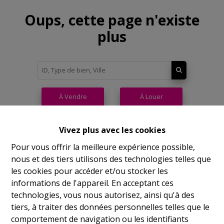
Oups, cette page n'existe
plus
À Vendre
À Louer
Vivez plus avec les cookies
Pour vous offrir la meilleure expérience possible,
nous et des tiers utilisons des technologies telles que
Philippeville
les cookies pour accéder et/ou stocker les
informations de l'appareil. En acceptant ces
Rue de France, 37
technologies, vous nous autorisez, ainsi qu'à des
Lu
14h-17h
tiers, à traiter des données personnelles telles que le
comportement de navigation ou les identifiants
Ma
9h-12h 14h-17h