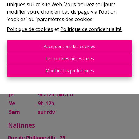
uniques sur ce site Web. Vous pouvez toujours
Mer
9h-12h 14h-17h
modifier votre choix en bas de page via l'option
Je
9h-12h 14h-17h
'cookies' ou 'paramètres des cookies'.
Ve
9h-12h
Politique de cookies
et
Politique de confidentialité
.
Sam
10h-13h
Mettet
Accepter tous les cookies
Rue Try Joly, 7
Les cookies nécessaires
Lu
14h-17h
Modifier les préférences
Ma
9h-12h 14h-17h
Mer
9h-12h
Je
9h-12h 14h-17h
Ve
9h-12h
Sam
sur rdv
Nalinnes
Rue de Philippeville, 25