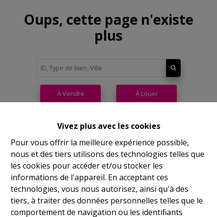
Oups, cette page n'existe
plus
À Vendre
À Louer
Vivez plus avec les cookies
Pour vous offrir la meilleure expérience possible,
nous et des tiers utilisons des technologies telles que
Philippeville
les cookies pour accéder et/ou stocker les
informations de l'appareil. En acceptant ces
Rue de France, 37
technologies, vous nous autorisez, ainsi qu'à des
Lu
14h-17h
tiers, à traiter des données personnelles telles que le
comportement de navigation ou les identifiants
Ma
9h-12h 14h-17h