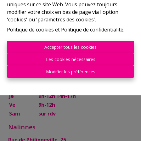
uniques sur ce site Web. Vous pouvez toujours
Mer
9h-12h 14h-17h
modifier votre choix en bas de page via l'option
Je
9h-12h 14h-17h
'cookies' ou 'paramètres des cookies'.
Ve
9h-12h
Politique de cookies
et
Politique de confidentialité
.
Sam
10h-13h
Mettet
Accepter tous les cookies
Rue Try Joly, 7
Les cookies nécessaires
Lu
14h-17h
Modifier les préférences
Ma
9h-12h 14h-17h
Mer
9h-12h
Je
9h-12h 14h-17h
Ve
9h-12h
Sam
sur rdv
Nalinnes
Rue de Philippeville, 25