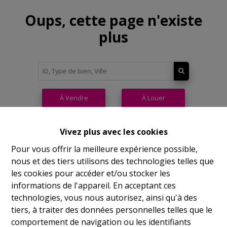
Oups, cette page n'existe
plus
À Vendre
À Louer
Vivez plus avec les cookies
Pour vous offrir la meilleure expérience possible,
nous et des tiers utilisons des technologies telles que
Philippeville
les cookies pour accéder et/ou stocker les
informations de l'appareil. En acceptant ces
Rue de France, 37
technologies, vous nous autorisez, ainsi qu'à des
Lu
14h-17h
tiers, à traiter des données personnelles telles que le
comportement de navigation ou les identifiants
Ma
9h-12h 14h-17h