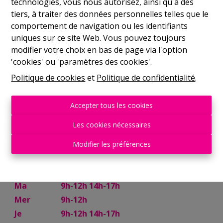
technologies, vous nous autorisez, ainsi qu'à des
Philippeville
tiers, à traiter des données personnelles telles que le
Rue de France, 37
comportement de navigation ou les identifiants
uniques sur ce site Web. Vous pouvez toujours
Lu
14h-17h
modifier votre choix en bas de page via l'option
Ma
9h-12h 14h-17h
'cookies' ou 'paramètres des cookies'.
Mer
9h-12h 14h-17h
Politique de cookies
et
Politique de confidentialité
.
Je
9h-12h 14h-17h
Ve
9h-12h
Accepter tous les cookies
Sam
10h-13h
Les cookies nécessaires
Mettet
Modifier les préférences
Rue Try Joly, 7
Lu
14h-17h
Ma
9h-12h 14h-17h
Mer
9h-12h
Je
9h-12h 14h-17h