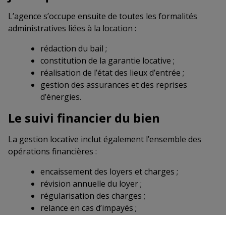
L’agence s’occupe ensuite de toutes les formalités
administratives liées à la location :
rédaction du bail ;
constitution de la garantie locative ;
réalisation de l’état des lieux d’entrée ;
gestion des assurances et des reprises
d’énergies.
Le suivi financier du bien
La gestion locative inclut également l’ensemble des
opérations financières :
encaissement des loyers et charges ;
révision annuelle du loyer ;
régularisation des charges ;
relance en cas d’impayés ;
versement des revenus locatifs au