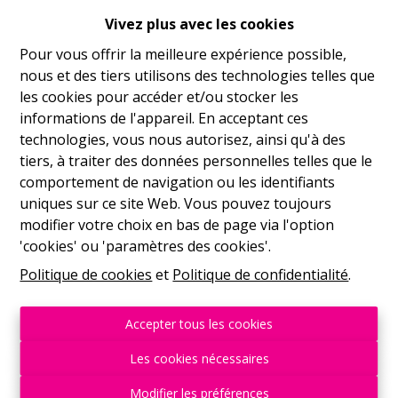
propriétaire.
Vivez plus avec les cookies
Nous assurons une gestion rigoureuse et
Pour vous offrir la meilleure expérience possible,
transparente, avec un suivi régulier des comptes et des
nous et des tiers utilisons des technologies telles que
documents accessibles à tout moment.
les cookies pour accéder et/ou stocker les
informations de l'appareil. En acceptant ces
Une assurance loyers impayés
technologies, vous nous autorisez, ainsi qu'à des
pour plus de sérénité !
tiers, à traiter des données personnelles telles que le
comportement de navigation ou les identifiants
Afin de vous protéger contre les risques locatifs, nous
uniques sur ce site Web. Vous pouvez toujours
proposons une assurance loyers impayés couvrant les
modifier votre choix en bas de page via l'option
loyers et charges non réglés pendant une durée
'cookies' ou 'paramètres des cookies'.
pouvant aller jusqu’à 12 mois. Cette garantie permet de
sécuriser vos revenus locatifs tout en limitant les
Politique de cookies
et
Politique de confidentialité
.
conséquences financières d’un défaut de paiement.
Accepter tous les cookies
Notre offre inclut également une protection juridique
du bailleur, permettant d’accompagner et de défendre
Les cookies nécessaires
les propriétaires en cas de litige lié à la location du bien
Modifier les préférences
et de récupérer d’éventuels dégâts locatifs.