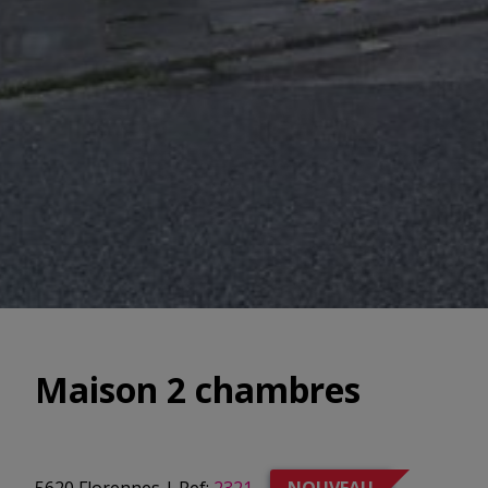
Maison 2 chambres
5620 Florennes
|
Ref:
2321
NOUVEAU