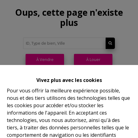
Oups, cette page n'existe
plus
À Vendre
À Louer
Vivez plus avec les cookies
Pour vous offrir la meilleure expérience possible,
nous et des tiers utilisons des technologies telles que
Philippeville
les cookies pour accéder et/ou stocker les
informations de l'appareil. En acceptant ces
Rue de France, 37
technologies, vous nous autorisez, ainsi qu'à des
Lu
14h-17h
tiers, à traiter des données personnelles telles que le
comportement de navigation ou les identifiants
Ma
9h-12h 14h-17h