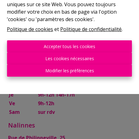
uniques sur ce site Web. Vous pouvez toujours
Mer
9h-12h 14h-17h
modifier votre choix en bas de page via l'option
Je
9h-12h 14h-17h
'cookies' ou 'paramètres des cookies'.
Ve
9h-12h
Politique de cookies
et
Politique de confidentialité
.
Sam
10h-13h
Mettet
Accepter tous les cookies
Rue Try Joly, 7
Les cookies nécessaires
Lu
14h-17h
Modifier les préférences
Ma
9h-12h 14h-17h
Mer
9h-12h
Je
9h-12h 14h-17h
Ve
9h-12h
Sam
sur rdv
Nalinnes
Rue de Philippeville, 25