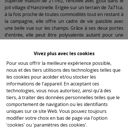
Superbe maison de 211m2, rénovée avec goût dans le
joli village d'Hanzinelle. Erigée sur un terrain de 7a71ca,
à la fois proche de toutes commodités tout en restant à
la campagne, elle offre un cadre de vie paisible avec
une belle vue sur les champs. Grâce à ses deux portes
d'entrée, elle peut être polyvalente autant pour une
activité professionnelle que pour la vie de famille.
Elle se compose de la manière suivante :
Vivez plus avec les cookies
Au rez-de-chaussée : en poussant la porte d'entrée se
trouvant à droite en façade, vous découvrirez de
Pour vous offrir la meilleure expérience possible,
magnifiques pièces de vie comme la salle à manger, la
nous et des tiers utilisons des technologies telles que
cuisine entièrement équipée, un salon très cosy équipé
les cookies pour accéder et/ou stocker les
d'un poêle à pellets ainsi qu'une grande salle de jeu. Au
informations de l'appareil. En acceptant ces
même niveau, vous bénéficierez d'un WC séparé ainsi
technologies, vous nous autorisez, ainsi qu'à des
qu'un espace buanderie.
tiers, à traiter des données personnelles telles que le
À l'étage se trouvent une grande chambre de 15m2, un
comportement de navigation ou les identifiants
spacieux dressing donnant accès à la suite parentale de
uniques sur ce site Web. Vous pouvez toujours
32m2 disposant d'une salle de bain avec baignoire,
modifier votre choix en bas de page via l'option
douche et WC.
'cookies' ou 'paramètres des cookies'.