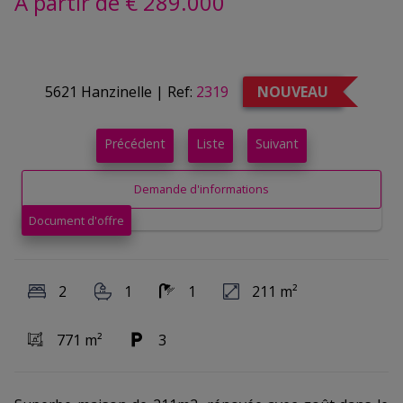
À partir de € 289.000
5621 Hanzinelle
|
Ref:
2319
NOUVEAU
Précédent
Liste
Suivant
Demande d'informations
Document d'offre
2
1
1
211 m²
771 m²
3