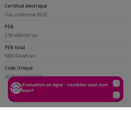
Certificat électrique
Oui, conforme RGIE
PEB
278 kWh/m².an
PEB total
58824 kwh/an
Code Unique
20260624034024
Biens similaires