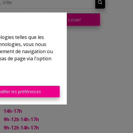
re
À Louer
logies telles que les
chnologies, vous nous
rtement de navigation ou
bas de page via l'option
nnes
difier les préférences
Philippeville, 25
14h-17h
9h-12h 14h-17h
9h-12h 14h-17h