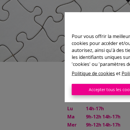
Pour vous offrir la meilleu
cookies pour accéder et/ou
autorisez, ainsi qu'à des 
les identifiants uniques su
'cookies' ou 'paramètres d
Politique de cookies
et
Poli
Philippeville
Accepter tous les coo
Rue de France, 37
Lu
14h-17h
Ma
9h-12h 14h-17h
Mer
9h-12h 14h-17h