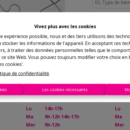
À Vend
Vivez plus avec les cookies
re expérience possible, nous et des tiers utilisons des techno
 stocker les informations de l'appareil. En acceptant ces te
tiers, à traiter des données personnelles telles que le compo
r ce site Web. Vous pouvez toujours modifier votre choix en 
es cookies'.
tique de confidentialité
.
Mettet
Nali
kies
Les cookies nécessaires
Mo
Rue Try Joly, 7
Rue de 
Lu
14h-17h
Lu
Ma
9h-12h 14h-17h
Ma
Mer
9h-12h
Mer