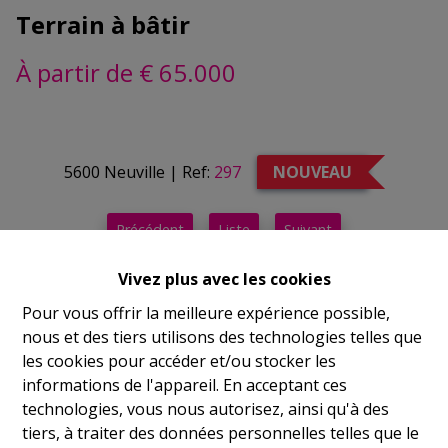
Terrain à bâtir
À partir de € 65.000
5600 Neuville
|
Ref:
297
NOUVEAU
Précédent
Liste
Suivant
Vivez plus avec les cookies
Demande d'informations
Pour vous offrir la meilleure expérience possible,
Document d'offre
nous et des tiers utilisons des technologies telles que
les cookies pour accéder et/ou stocker les
informations de l'appareil. En acceptant ces
850 m²
technologies, vous nous autorisez, ainsi qu'à des
tiers, à traiter des données personnelles telles que le