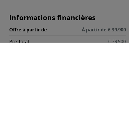
Informations financières
Offre à partir de
À partir de € 39.900
Prix total
€ 39.900
Biens similaires
NOUVEAU