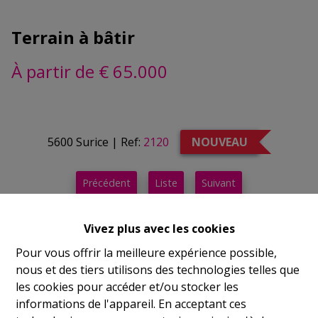
Terrain à bâtir
À partir de € 65.000
5600 Surice
|
Ref:
2120
NOUVEAU
Précédent
Liste
Suivant
Demande d'informations
Vivez plus avec les cookies
Document d'offre
Pour vous offrir la meilleure expérience possible,
nous et des tiers utilisons des technologies telles que
les cookies pour accéder et/ou stocker les
1125 m²
informations de l'appareil. En acceptant ces