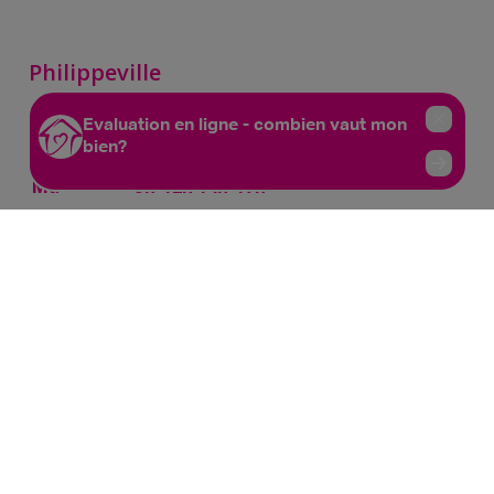
Philippeville
Rue de France, 37
Lu
14h-17h
Ma
9h-12h 14h-17h
Mer
9h-12h 14h-17h
Je
9h-12h 14h-17h
Ve
9h-12h
Sam
10h-13h
Mettet
Rue Try Joly, 7
Lu
14h-17h
Ma
9h-12h 14h-17h