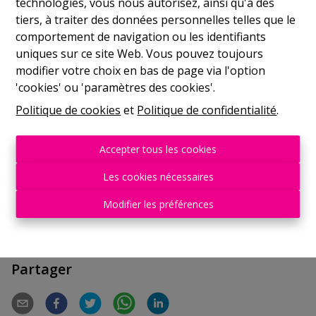
technologies, vous nous autorisez, ainsi qu'à des
tiers, à traiter des données personnelles telles que le
Superbe terrain à bâtir situé dans un environnement
comportement de navigation ou les identifiants
exceptionnel dans le village de Surice.
uniques sur ce site Web. Vous pouvez toujours
Celui-ci dispose d’une superficie de 11 ares 25 ca.
modifier votre choix en bas de page via l'option
'cookies' ou 'paramètres des cookies'.
Façade à rue : +/- 30m
Politique de cookies
et
Politique de confidentialité
.
Profondeur : +/- 35m
Accepter tous les cookies
A saisir rapidement !
Faire offre à partir de 65.000€
Les cookies nécessaires
Modifier les préférences
Partager