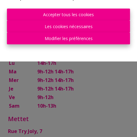
6480 m²
Accepter tous les cookies
Les cookies nécessaires
Modifier les préférences
Philippeville
Rue de France, 37
Lu
14h-17h
Ma
9h-12h 14h-17h
Mer
9h-12h 14h-17h
Je
9h-12h 14h-17h
Ve
9h-12h
Sam
10h-13h
Mettet
Rue Try Joly, 7