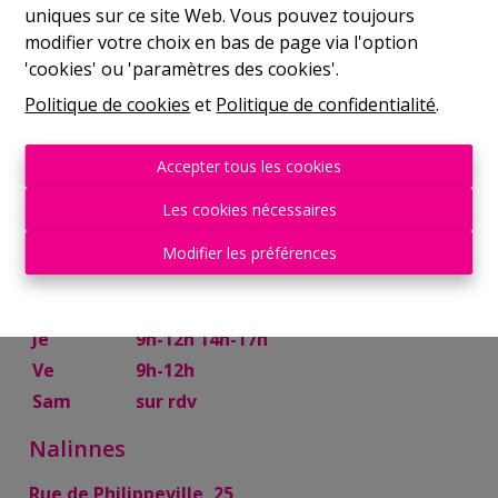
uniques sur ce site Web. Vous pouvez toujours
Mer
9h-12h 14h-17h
modifier votre choix en bas de page via l'option
Je
9h-12h 14h-17h
'cookies' ou 'paramètres des cookies'.
Ve
9h-12h
Politique de cookies
et
Politique de confidentialité
.
Sam
10h-13h
Mettet
Accepter tous les cookies
Rue Try Joly, 7
Les cookies nécessaires
Lu
14h-17h
Modifier les préférences
Ma
9h-12h 14h-17h
Mer
9h-12h
Je
9h-12h 14h-17h
Ve
9h-12h
Sam
sur rdv
Nalinnes
Rue de Philippeville, 25