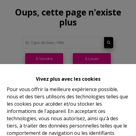
Oups, cette page n'existe
plus
À Vendre
À Louer
Vivez plus avec les cookies
Pour vous offrir la meilleure expérience possible,
nous et des tiers utilisons des technologies telles que
Philippeville
les cookies pour accéder et/ou stocker les
informations de l'appareil. En acceptant ces
Rue de France, 37
technologies, vous nous autorisez, ainsi qu'à des
Lu
14h-17h
tiers, à traiter des données personnelles telles que le
comportement de navigation ou les identifiants
Ma
9h-12h 14h-17h