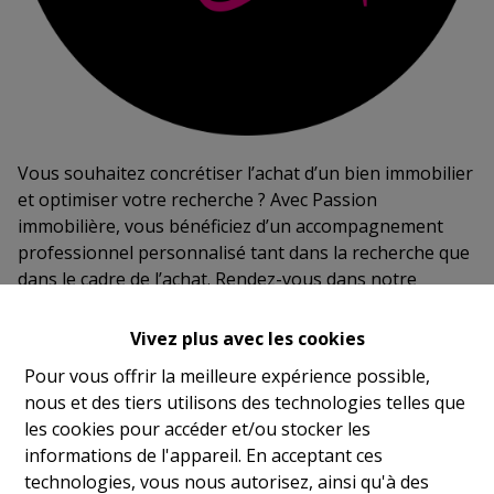
Vous souhaitez concrétiser l’achat d’un bien immobilier
et optimiser votre recherche ? Avec Passion
immobilière, vous bénéficiez d’un accompagnement
professionnel personnalisé tant dans la recherche que
dans le cadre de l’achat. Rendez-vous dans notre
agence pour nous confier votre recherche.
Vivez plus avec les cookies
Pour vous offrir la meilleure expérience possible,
nous et des tiers utilisons des technologies telles que
les cookies pour accéder et/ou stocker les
informations de l'appareil. En acceptant ces
Philippeville
technologies, vous nous autorisez, ainsi qu'à des