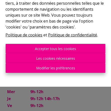
tiers, à traiter des données personnelles telles que le
Rue de France, 37
comportement de navigation ou les identifiants
Lu
14h-17h
uniques sur ce site Web. Vous pouvez toujours
Ma
9h-12h 14h-17h
modifier votre choix en bas de page via l'option
'cookies' ou 'paramètres des cookies'.
Mer
9h-12h 14h-17h
Je
9h-12h 14h-17h
Politique de cookies
et
Politique de confidentialité
.
Ve
9h-12h
Sam
10h-13h
Accepter tous les cookies
Mettet
Les cookies nécessaires
Modifier les préférences
Rue Try Joly, 7
Lu
14h-17h
Ma
9h-12h 14h-17h
Mer
9h-12h
Je
9h-12h 14h-17h
Ve
9h-12h