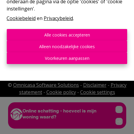
onderaan de pagina via de optie 'cookies' of 'cookie
instellingen'.
Cookiebeleid
en
Privacybeleid
.
Alle cookies accepteren
Alleen noodzakelijke cookies
Rue de France, 37
Voorkeuren aanpassen
©
Omnicasa Software Solutions
-
Disclaimer
-
Privacy
statement
-
Cookie policy
-
Cookie settings