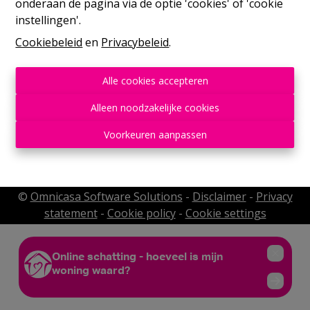
onderaan de pagina via de optie 'cookies' of 'cookie
instellingen'.
Cookiebeleid
en
Privacybeleid
.
Alle cookies accepteren
Alleen noodzakelijke cookies
Rue de France, 37
Voorkeuren aanpassen
©
Omnicasa Software Solutions
-
Disclaimer
-
Privacy
statement
-
Cookie policy
-
Cookie settings