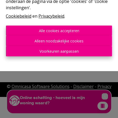
onderaan de pagina via de optie 'cookies' of 'cookie
instellingen'.
Cookiebeleid
en
Privacybeleid
.
Alle cookies accepteren
Alleen noodzakelijke cookies
Voorkeuren aanpassen
Rue de France, 37
©
Omnicasa Software Solutions
-
Disclaimer
-
Privacy
statement
-
Cookie policy
-
Cookie settings