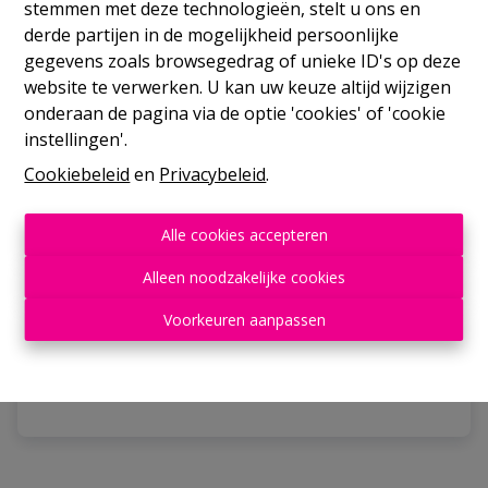
stemmen met deze technologieën, stelt u ons en
derde partijen in de mogelijkheid persoonlijke
gegevens zoals browsegedrag of unieke ID's op deze
website te verwerken. U kan uw keuze altijd wijzigen
onderaan de pagina via de optie 'cookies' of 'cookie
instellingen'.
Cookiebeleid
en
Privacybeleid
.
Winkelruimte
Alle cookies accepteren
Alleen noodzakelijke cookies
6200 Bouffioulx
|
Ref
: 
2273
Voorkeuren aanpassen
€ 1.500 /maand