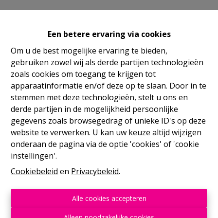
Opslagruimte
Een betere ervaring via cookies
€ 1.000 /maand
Om u de best mogelijke ervaring te bieden,
gebruiken zowel wij als derde partijen technologieën
zoals cookies om toegang te krijgen tot
apparaatinformatie en/of deze op te slaan. Door in te
6040 Jumet
|
Ref:
1800
NIEW
stemmen met deze technologieën, stelt u ons en
derde partijen in de mogelijkheid persoonlijke
Vorige
Lijst
Volgende
gegevens zoals browsegedrag of unieke ID's op deze
website te verwerken. U kan uw keuze altijd wijzigen
onderaan de pagina via de optie 'cookies' of 'cookie
Info aanvragen
instellingen'.
Cookiebeleid
en
Privacybeleid
.
Alle cookies accepteren
Alleen noodzakelijke cookies