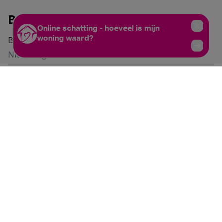
Bebouwing
Bebouwing
Niet meegedeeld
Staat
Direct bewoonbaar
Type dak
Niet meegedeeld