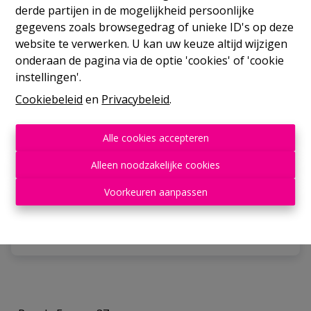
derde partijen in de mogelijkheid persoonlijke
gegevens zoals browsegedrag of unieke ID's op deze
website te verwerken. U kan uw keuze altijd wijzigen
onderaan de pagina via de optie 'cookies' of 'cookie
instellingen'.
Cookiebeleid
en
Privacybeleid
.
Opslagruimte
Alle cookies accepteren
6001 Marcinelle
|
Ref
: 
1979
Alleen noodzakelijke cookies
€ 1.250 /maand
Voorkeuren aanpassen