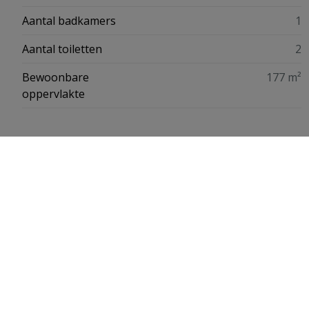
Aantal badkamers
1
Aantal toiletten
2
Bewoonbare
177 m²
oppervlakte
Financiële informatie
Prijs
€ 800 /maand