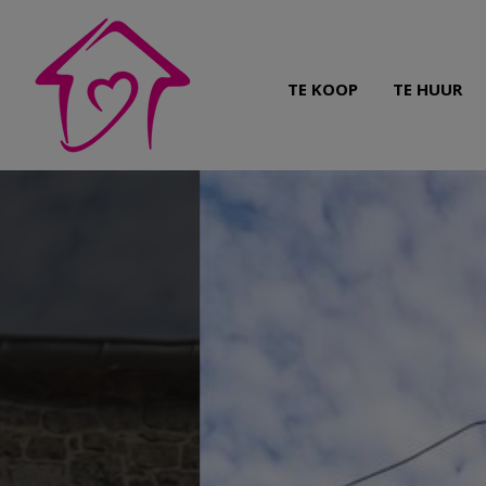
TE KOOP
TE HUUR
iere.be