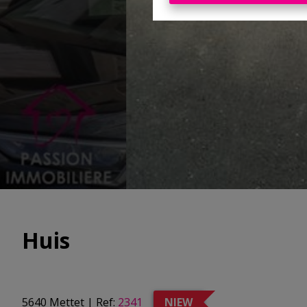
Huis
5640 Mettet
|
Ref:
2341
NIEW