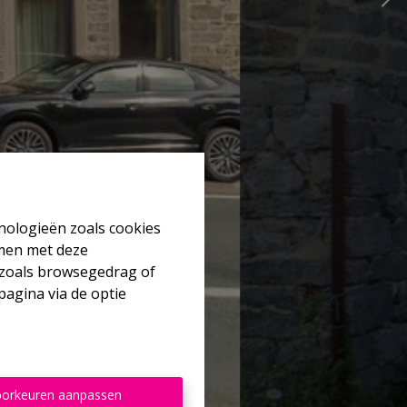
hnologieën zoals cookies
mmen met deze
s zoals browsegedrag of
pagina via de optie
orkeuren aanpassen