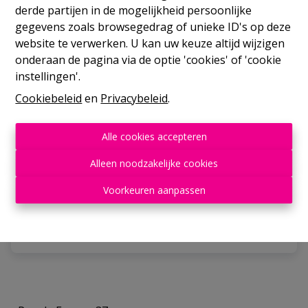
derde partijen in de mogelijkheid persoonlijke
gegevens zoals browsegedrag of unieke ID's op deze
website te verwerken. U kan uw keuze altijd wijzigen
onderaan de pagina via de optie 'cookies' of 'cookie
instellingen'.
Cookiebeleid
en
Privacybeleid
.
Grond
Alle cookies accepteren
Avenue Paul Pastur , 6200 Bouffioulx
|
Ref
: 
1701
Alleen noodzakelijke cookies
Vanaf € 79.000
Voorkeuren aanpassen
1976 m²