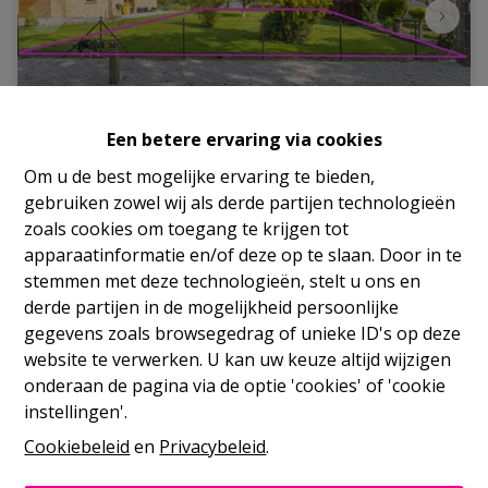
Een betere ervaring via cookies
Om u de best mogelijke ervaring te bieden,
Grond
gebruiken zowel wij als derde partijen technologieën
zoals cookies om toegang te krijgen tot
Rue de l'Europe 36, 5630 Cerfontaine
|
Ref
: 
2277
apparaatinformatie en/of deze op te slaan. Door in te
stemmen met deze technologieën, stelt u ons en
Vanaf € 45.000
derde partijen in de mogelijkheid persoonlijke
gegevens zoals browsegedrag of unieke ID's op deze
website te verwerken. U kan uw keuze altijd wijzigen
465 m²
onderaan de pagina via de optie 'cookies' of 'cookie
instellingen'.
Cookiebeleid
en
Privacybeleid
.
NIEW