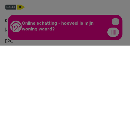
Keuringsattest elektriciteit
Ja, conform AREI
EPC
278 kWh/m² jaar
EPC totaal
103833 kwh/m²
Unieke code
20230731008097
Gelijkaardige panden