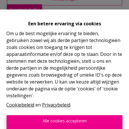
Document d'offre
Een betere ervaring via cookies
6
2
373 m²
5
8
Om u de best mogelijke ervaring te bieden,
gebruiken zowel wij als derde partijen technologieën
zoals cookies om toegang te krijgen tot
apparaatinformatie en/of deze op te slaan. Door in te
stemmen met deze technologieën, stelt u ons en
derde partijen in de mogelijkheid persoonlijke
Delen
gegevens zoals browsegedrag of unieke ID's op deze
website te verwerken. U kan uw keuze altijd wijzigen
onderaan de pagina via de optie 'cookies' of 'cookie
instellingen'.
Cookiebeleid
en
Privacybeleid
.
Algemeen
Alle cookies accepteren
Omgeving