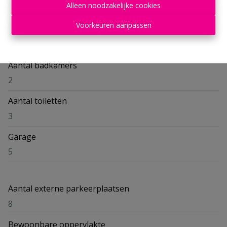
Alleen noodzakelijke cookies
Kalm
Voorkeuren aanpassen
Aantal slaapkamers
6
Aantal badkamers
2
Aantal toiletten
3
Garage
5
Aantal externe parkeerplaatsen
8
Bewoonbare oppervlakte