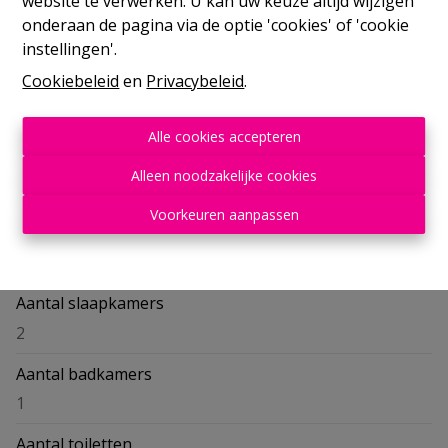
website te verwerken. U kan uw keuze altijd wijzigen
onderaan de pagina via de optie 'cookies' of 'cookie
instellingen'.
Cookiebeleid
en
Privacybeleid
.
Delen
Alle cookies accepteren
Alleen noodzakelijke cookies
Voorkeuren aanpassen
Algemeen
Aantal slaapkamers
2
Aantal badkamers
1
Aantal toiletten