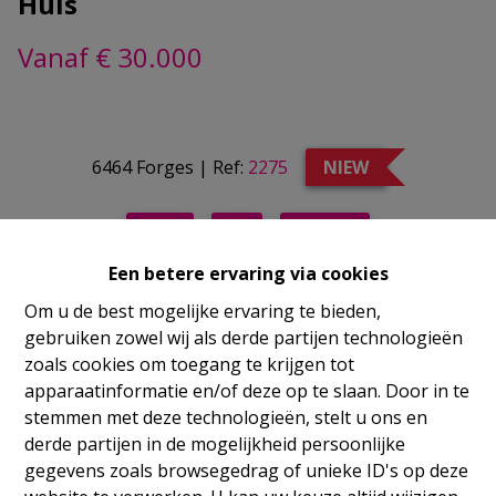
Huis
Vanaf € 30.000
6464 Forges
|
Ref:
2275
NIEW
Vorige
Lijst
Volgende
Een betere ervaring via cookies
Info aanvragen
Om u de best mogelijke ervaring te bieden,
Document d'offre
gebruiken zowel wij als derde partijen technologieën
zoals cookies om toegang te krijgen tot
apparaatinformatie en/of deze op te slaan. Door in te
2
1
40 m²
200 m²
stemmen met deze technologieën, stelt u ons en
derde partijen in de mogelijkheid persoonlijke
gegevens zoals browsegedrag of unieke ID's op deze
2