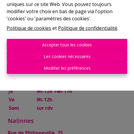
uniques sur ce site Web. Vous pouvez toujours
Mer
9h-12h 14h-17h
modifier votre choix en bas de page via l'option
Je
9h-12h 14h-17h
'cookies' ou 'paramètres des cookies'.
Ve
9h-12h
Politique de cookies
et
Politique de confidentialité
.
Sam
10h-13h
Mettet
Accepter tous les cookies
Rue Try Joly, 7
Les cookies nécessaires
Lu
14h-17h
Modifier les préférences
Ma
9h-12h 14h-17h
Mer
9h-12h
Je
9h-12h 14h-17h
Ve
9h-12h
Sam
sur rdv
Nalinnes
Rue de Philippeville, 25