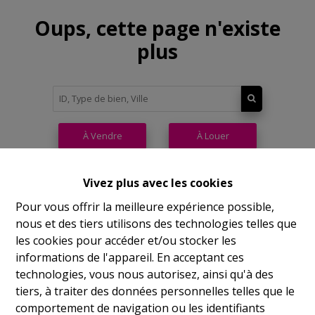
Oups, cette page n'existe
plus
À Vendre
À Louer
Vivez plus avec les cookies
Pour vous offrir la meilleure expérience possible,
nous et des tiers utilisons des technologies telles que
Philippeville
les cookies pour accéder et/ou stocker les
informations de l'appareil. En acceptant ces
Rue de France, 37
technologies, vous nous autorisez, ainsi qu'à des
Lu
14h-17h
tiers, à traiter des données personnelles telles que le
comportement de navigation ou les identifiants
Ma
9h-12h 14h-17h