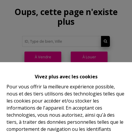
Oups, cette page n'existe
plus
À Vendre
À Louer
Vivez plus avec les cookies
Pour vous offrir la meilleure expérience possible,
nous et des tiers utilisons des technologies telles que
Philippeville
les cookies pour accéder et/ou stocker les
informations de l'appareil. En acceptant ces
Rue de France, 37
technologies, vous nous autorisez, ainsi qu'à des
Lu
14h-17h
tiers, à traiter des données personnelles telles que le
comportement de navigation ou les identifiants
Ma
9h-12h 14h-17h