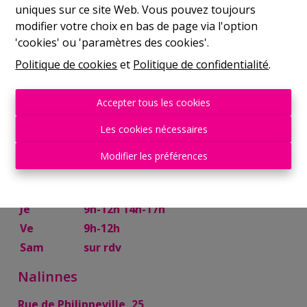
uniques sur ce site Web. Vous pouvez toujours
Mer
9h-12h 14h-17h
modifier votre choix en bas de page via l'option
Je
9h-12h 14h-17h
'cookies' ou 'paramètres des cookies'.
Ve
9h-12h
Politique de cookies
et
Politique de confidentialité
.
Sam
10h-13h
Mettet
Accepter tous les cookies
Rue Try Joly, 7
Les cookies nécessaires
Lu
14h-17h
Modifier les préférences
Ma
9h-12h 14h-17h
Mer
9h-12h
Je
9h-12h 14h-17h
Ve
9h-12h
Sam
sur rdv
Nalinnes
Rue de Philippeville, 25