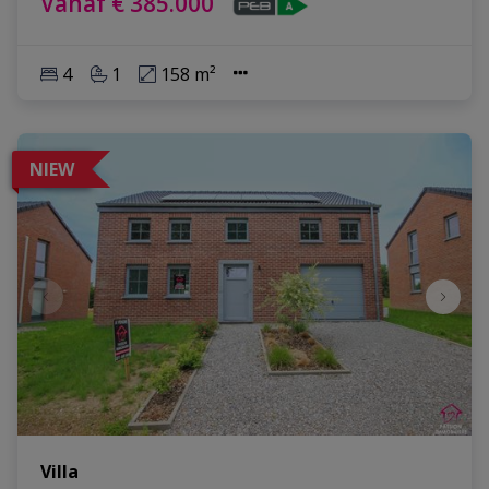
Vanaf € 385.000
4
1
158 m²
NIEW
Villa