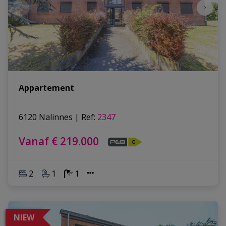
Appartement
6120 Nalinnes
|
Ref
: 
2347
Vanaf € 219.000
2
1
1
NIEW