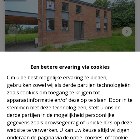
Een betere ervaring via cookies
Om u de best mogelijke ervaring te bieden,
Villa
gebruiken zowel wij als derde partijen technologieën
zoals cookies om toegang te krijgen tot
6120 Nalinnes
|
Ref
: 
2314
apparaatinformatie en/of deze op te slaan. Door in te
stemmen met deze technologieën, stelt u ons en
Vanaf € 375.000
derde partijen in de mogelijkheid persoonlijke
gegevens zoals browsegedrag of unieke ID's op deze
website te verwerken. U kan uw keuze altijd wijzigen
4
1
158 m²
onderaan de pagina via de optie 'cookies' of 'cookie