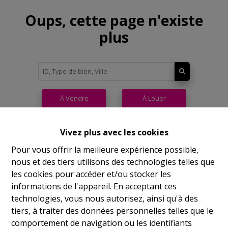
Oups, cette page n'existe
plus
À Vendre
À Louer
Vivez plus avec les cookies
Pour vous offrir la meilleure expérience possible,
nous et des tiers utilisons des technologies telles que
Philippeville
les cookies pour accéder et/ou stocker les
informations de l'appareil. En acceptant ces
Rue de France, 37
technologies, vous nous autorisez, ainsi qu'à des
Lu
14h-17h
tiers, à traiter des données personnelles telles que le
comportement de navigation ou les identifiants
Ma
9h-12h 14h-17h