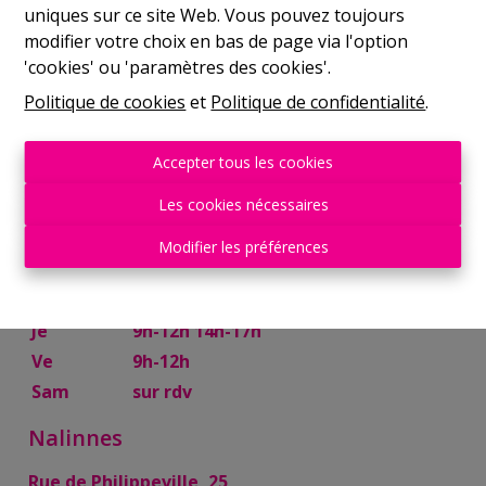
uniques sur ce site Web. Vous pouvez toujours
Mer
9h-12h 14h-17h
modifier votre choix en bas de page via l'option
Je
9h-12h 14h-17h
'cookies' ou 'paramètres des cookies'.
Ve
9h-12h
Politique de cookies
et
Politique de confidentialité
.
Sam
10h-13h
Mettet
Accepter tous les cookies
Rue Try Joly, 7
Les cookies nécessaires
Lu
14h-17h
Modifier les préférences
Ma
9h-12h 14h-17h
Mer
9h-12h
Je
9h-12h 14h-17h
Ve
9h-12h
Sam
sur rdv
Nalinnes
Rue de Philippeville, 25